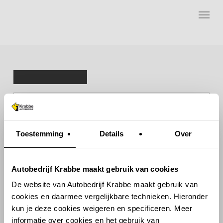
Skip
Menu
to
main
Terug naar overzicht
content
VOLVO XC40
1.5 T3 Momentum Pro Trekhaak /
Carplay / Keyless
€ 30.950,-
Toestemming
Details
Over
Marge
Bel mij terug
Offerte / Taxatie
Autobedrijf Krabbe maakt gebruik van cookies
Proefrit aanvraag
Neem contact op
De website van Autobedrijf Krabbe maakt gebruik van
cookies en daarmee vergelijkbare technieken. Hieronder
kun je deze cookies weigeren en specificeren. Meer
25
informatie over cookies en het gebruik van