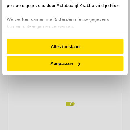
48.599 KM
R-456-FD
persoonsgegevens door Autobedrijf Krabbe vind je
hier
.
04 - 2021
Benzine
We werken samen met
5 derden
die uw gegevens
SUV 5-drs
Automaat
kunnen ontvangen en verwerken.
APK tot
22-04-2027
Kleur
Blauw , Denim Blue
Alles toestaan
Motorinhoud
1477 cc
Vermogen
120 KW / 163 PK
Aanpassen
Gewicht
1525 Kg
Milieulabel
Wegenbelasting
€ 253 p/kw
Garantie
12 maanden BOVAG
garantie
Verzekering