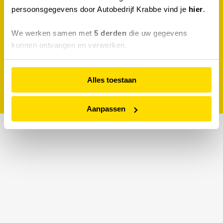
Makkelijk bereikbaar
persoonsgegevens door Autobedrijf Krabbe vind je
hier
.
We werken samen met
5 derden
die uw gegevens
Persoonlijke service
kunnen ontvangen en verwerken.
Gratis vervangend vervoer
Alles toestaan
24/7 tanken
Aanpassen
Contact
Neem gerust contact met ons op:
Autobedrijf Krabbe
Bornsestraat 18
7595 LG Weerselo