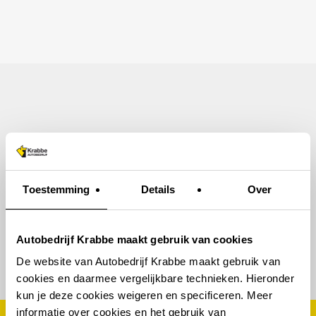
Skip
to
Home
Auto aanbod
Garage
Bus huren
Over ons
Contact
main
content
Toestemming
Details
Over
Autobedrijf Krabbe maakt gebruik van cookies
De website van Autobedrijf Krabbe maakt gebruik van
cookies en daarmee vergelijkbare technieken. Hieronder
kun je deze cookies weigeren en specificeren. Meer
informatie over cookies en het gebruik van