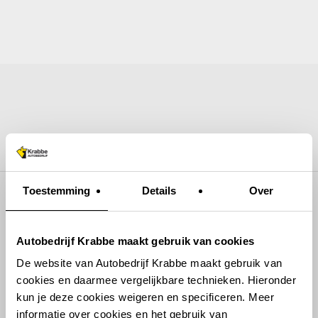
Skip
to
Home
Auto aanbod
Garage
Bus huren
Over ons
Contact
main
content
15170789158012
Toestemming
Details
Over
Autobedrijf Krabbe maakt gebruik van cookies
De website van Autobedrijf Krabbe maakt gebruik van
cookies en daarmee vergelijkbare technieken. Hieronder
kun je deze cookies weigeren en specificeren. Meer
informatie over cookies en het gebruik van