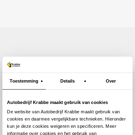
Skip
to
Home
Auto aanbod
Garage
Bus huren
Over ons
Contact
main
content
14679159571072
Toestemming
Details
Over
Autobedrijf Krabbe maakt gebruik van cookies
De website van Autobedrijf Krabbe maakt gebruik van
cookies en daarmee vergelijkbare technieken. Hieronder
kun je deze cookies weigeren en specificeren. Meer
informatie over cookies en het gebruik van