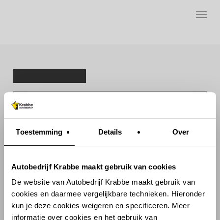
Skip
Menu
to
main
Terug naar overzicht
content
CITROEN C3
1.2 PureTech Feel
€ 11.650,-
Marge
Toestemming
Details
Over
Bel mij terug
Offerte / Taxatie
Proefrit aanvraag
Neem contact op
Autobedrijf Krabbe maakt gebruik van cookies
De website van Autobedrijf Krabbe maakt gebruik van
22
cookies en daarmee vergelijkbare technieken. Hieronder
36.844 KM
CI-36-63
kun je deze cookies weigeren en specificeren. Meer
informatie over cookies en het gebruik van