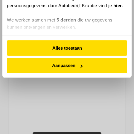
07 - 2022
Benzine
persoonsgegevens door Autobedrijf Krabbe vind je
hier
.
Hatchback 5 drs
Handgesch. 5-bak
We werken samen met
5 derden
die uw gegevens
APK tot
n.v.t.
kunnen ontvangen en verwerken.
Kleur
Wit , Polar White
Motorinhoud
1200 cc
Alles toestaan
Vermogen
61 KW / 83 PK
Gewicht
955 Kg
Aanpassen
Milieulabel
Wegenbelasting
€ 119 p/kw
Garantie
12 maanden BOVAG
garantie
Verzekering