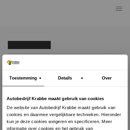
Skip
Menu
to
main
Terug naar overzicht
content
PEUGEOT 108
1.0 e-VTi Active TOP! Automaat /
Vouwdak / Carplay
Verkocht
Toestemming
Details
Over
Bel mij terug
Offerte / Taxatie
Autobedrijf Krabbe maakt gebruik van cookies
Proefrit aanvraag
Neem contact op
De website van Autobedrijf Krabbe maakt gebruik van
cookies en daarmee vergelijkbare technieken. Hieronder
23
kun je deze cookies weigeren en specificeren. Meer
63.746 KM
TV-287-P
informatie over cookies en het gebruik van