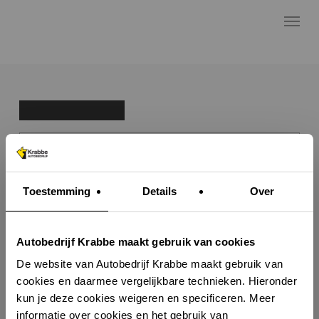
Skip
Menu
to
main
Terug naar overzicht
content
Bel mij terug
Offerte / Taxatie
Proefrit aanvraag
Neem contact op
Toestemming
Details
Over
1
0 KM
-
Autobedrijf Krabbe maakt gebruik van cookies
De website van Autobedrijf Krabbe maakt gebruik van
cookies en daarmee vergelijkbare technieken. Hieronder
kun je deze cookies weigeren en specificeren. Meer
APK tot
n.v.t.
informatie over cookies en het gebruik van