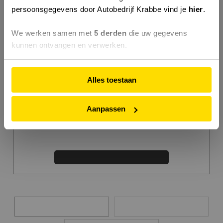
Kleur
persoonsgegevens door Autobedrijf Krabbe vind je
hier
.
Motorinhoud
cc
Vermogen
KW / 0 PK
We werken samen met
5 derden
die uw gegevens
kunnen ontvangen en verwerken.
Gewicht
Kg
Milieulabel
Wegenbelasting
Niet bekend
Alles toestaan
Garantie
Aanpassen
Verzekering
Overzicht
Details
Media
Over deze