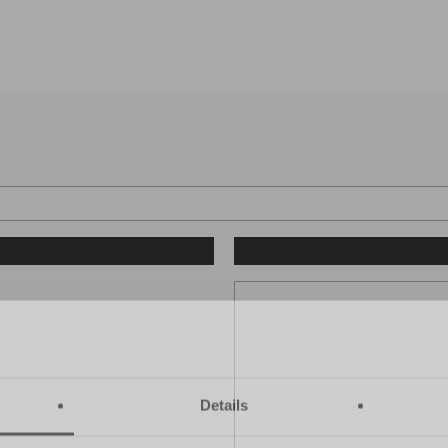
Home
Auto aanbod
Offerte / Taxatie
Proefrit aanvraag
0 KM
APK tot
n.v.t.
Kleur
Motorinhoud
cc
Vermogen
KW /
Details
Gewicht
Kg