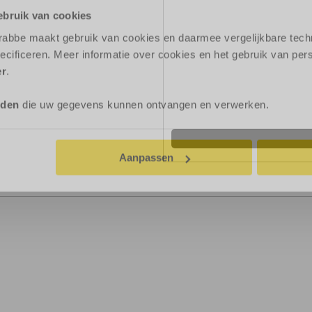
Milieulabel
ebruik van cookies
Wegenbelasting
Niet
rabbe maakt gebruik van cookies en daarmee vergelijkbare tech
Garantie
ecificeren. Meer informatie over cookies en het gebruik van p
er
.
Verzekering
rden
die uw gegevens kunnen ontvangen en verwerken.
Aanpassen
Plan hier uw 
Route pl