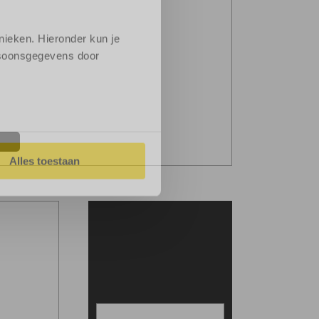
 bekend
nieken. Hieronder kun je
ersoonsgegevens door
Neem contact met ons op
Alles toestaan
voor persoonlijk advies.
Snel geregeld!
Neem contact op!
Bel ons
route
Offerte aanvragen
annen