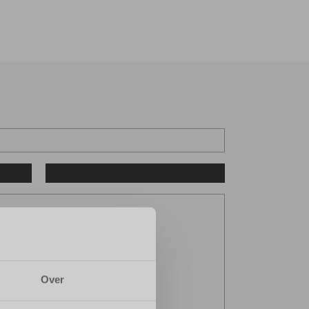
Garage
Bus huren
Over ons
Contact
Neem contact op
-
 0 PK
Over