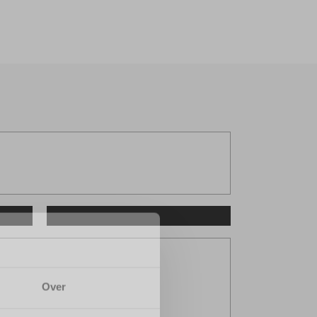
Garage
Bus huren
Over ons
Contact
€ 19.950,-
Marge
Neem contact op
127.893 KM
08 - 2019
SUV 5-drs
Automaat 8 traps
t , Diamond Black
Over
 cc
KW / 181 PK