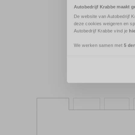
Autobedrijf Krabbe maakt g
De website van Autobedrijf K
deze cookies weigeren en sp
Autobedrijf Krabbe vind je
hi
We werken samen met
5 de
Overzicht
Details
Media
Over deze OPEL GRANDLAND X
Meer informatie >>
Opties & Extra's