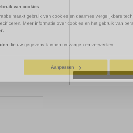
ebruik van cookies
Gewicht
138
rabbe maakt gebruik van cookies en daarmee vergelijkbare tech
Milieulabel
ecificeren. Meer informatie over cookies en het gebruik van p
Wegenbelasting
€ 22
er
.
Garantie
12 
rden
die uw gegevens kunnen ontvangen en verwerken.
Verzekering
Aanpassen
Opties & Extra's
Autobedrijf Krab
Bornsestraat 18
7595 LG WEERSE
T: 0541-661487