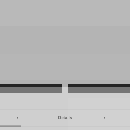
Home
Auto aanbod
yless / Camera
Offerte / Taxatie
Proefrit aanvraag
OP-15-69
Benzine
APK tot
n.v.t.
Kleur
Zwar
Details
Motorinhoud
1598
Vermogen
133 