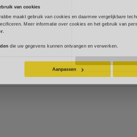
Milieulabel
ebruik van cookies
Wegenbelasting
Niet
rabbe maakt gebruik van cookies en daarmee vergelijkbare tech
Garantie
ecificeren. Meer informatie over cookies en het gebruik van p
er
.
Verzekering
rden
die uw gegevens kunnen ontvangen en verwerken.
Aanpassen
Plan hier uw
Route pl