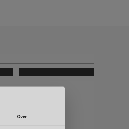
Garage
Bus huren
Over ons
Contact
Neem contact op
-
 0 PK
Over