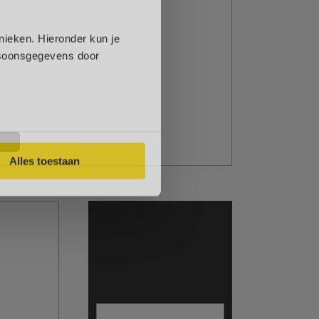
 bekend
nieken. Hieronder kun je
ersoonsgegevens door
Neem contact met ons op
Alles toestaan
voor persoonlijk advies.
Snel geregeld!
Neem contact op!
Bel ons
 route
Offerte aanvragen
annen