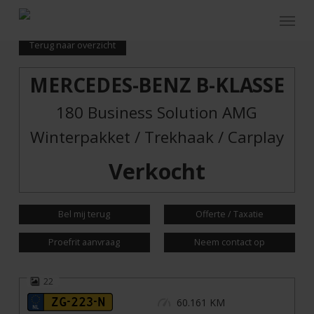
Skip
Menu
to
main
Terug naar overzicht
content
MERCEDES-BENZ B-KLASSE
180 Business Solution AMG
Winterpakket / Trekhaak / Carplay
Verkocht
Bel mij terug
Offerte / Taxatie
Proefrit aanvraag
Neem contact op
22
ZG-223-N
60.161 KM