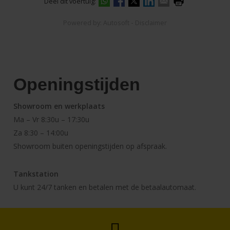
Deel dit voertuig:
-
Powered by:
Autosoft
Disclaimer
Openingstijden
Showroom en werkplaats
Ma – Vr
8:30u – 17:30u
Za
8:30 – 14:00u
Showroom buiten openingstijden op afspraak.
Tankstation
U kunt 24/7 tanken en betalen met de betaalautomaat.