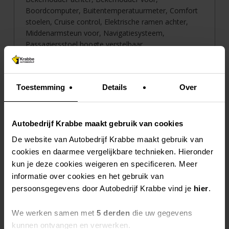
Boordcomputer, Buitentemperatuurmeter, Comfort
stoelen, Cruise control, Elektrische ramen achter,
Middenarmsteun voor, Navigatiesysteem,
Passagiersstoel hoogte verstelbaar,
Startonderbreking, USB aansluiting, Verstelbaar stuur
Meer informatie >>
Toestemming
Details
Over
Autobedrijf Krabbe
Autobedrijf Krabbe maakt gebruik van cookies
Bornsestraat 18
7595 LG WEERSELO
De website van Autobedrijf Krabbe maakt gebruik van
T: 0541-661487
cookies en daarmee vergelijkbare technieken. Hieronder
F: 0541 - 66 21 00
kun je deze cookies weigeren en specificeren. Meer
E: info@autobedrijfkrabbe.nl
informatie over cookies en het gebruik van
persoonsgegevens door Autobedrijf Krabbe vind je
hier
.
Plan hier uw route
We werken samen met
5 derden
die uw gegevens
kunnen ontvangen en verwerken.